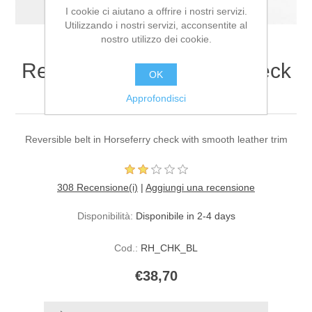
I cookie ci aiutano a offrire i nostri servizi.
Utilizzando i nostri servizi, acconsentite al
nostro utilizzo dei cookie.
Reversible Horseferry Check
OK
Belt
Approfondisci
Reversible belt in Horseferry check with smooth leather trim
308 Recensione(i)
|
Aggiungi una recensione
Disponibilità:
Disponibile in 2-4 days
Cod.:
RH_CHK_BL
€38,70