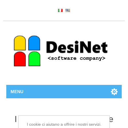
MENU
I post taggati con "sample
I cookie ci aiutano a offrire i nostri servizi.